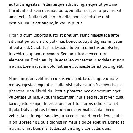
ac turpis egestas. Pellentesque adipiscing, neque ut pulvinar
tincidunt, est sem euismod odio, eu ullamcorper turpis nisl sit
amet velit. Nullam vitae nibh odio, non scelerisque nibh.
Vestibulum ut est augue, in varius purus.
Proin dictum lobortis justo at pretium. Nunc malesuada ante
sit amet purus ornare pulvinar. Donec suscipit dignissim ipsum
at euismod. Curabitur malesuada lorem sed metus adipiscing
in vehicula quam commodo. Sed porttitor elementum
elementum. Proin eu ligula eget leo consectetur sodales et non
mauris. Lorem ipsum dolor sit amet, consectetur adipiscing elit.
Nunc tincidunt, elit non cursus euismod, lacus augue ornare
metus, egestas imperdiet nulla nisl quis mauris. Suspendisse a
pharetra urna. Morbi dui lectus, pharetra nec elementum eget,
vulputate ut nisi. Aliquam accumsan, nulla sed feugiat vehicula,
lacus justo semper libero, quis porttitor turpis odio sit amet
ligula. Duis dapibus fermentum orci, nec malesuada libero
vehicula ut. Integer sodales, urna eget interdum eleifend, nulla
nibh laoreet nisl, quis dignissim mauris dolor eget mi. Donec at
mauris enim. Duis nisi tellus, adipiscing a convallis quis,