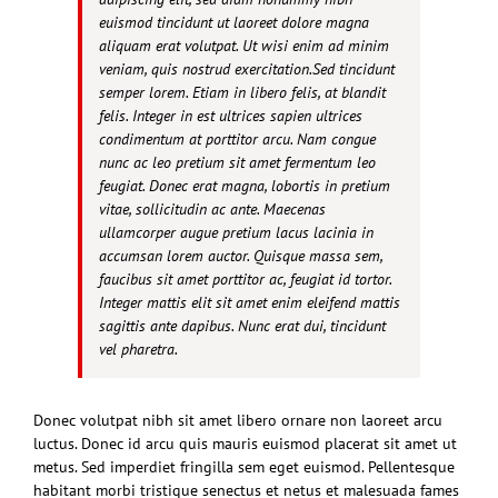
euismod tincidunt ut laoreet dolore magna
aliquam erat volutpat. Ut wisi enim ad minim
veniam, quis nostrud exercitation.Sed tincidunt
semper lorem. Etiam in libero felis, at blandit
felis. Integer in est ultrices sapien ultrices
condimentum at porttitor arcu. Nam congue
nunc ac leo pretium sit amet fermentum leo
feugiat. Donec erat magna, lobortis in pretium
vitae, sollicitudin ac ante. Maecenas
ullamcorper augue pretium lacus lacinia in
accumsan lorem auctor. Quisque massa sem,
faucibus sit amet porttitor ac, feugiat id tortor.
Integer mattis elit sit amet enim eleifend mattis
sagittis ante dapibus. Nunc erat dui, tincidunt
vel pharetra.
Donec volutpat nibh sit amet libero ornare non laoreet arcu
luctus. Donec id arcu quis mauris euismod placerat sit amet ut
metus. Sed imperdiet fringilla sem eget euismod. Pellentesque
habitant morbi tristique senectus et netus et malesuada fames