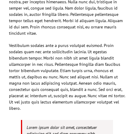
nostra, per inceptos himenaeos. Nulla nunc dui, tristique in
semper vel, congue sed ligula. Nam dolor ligula, faucibus id
sodales in, auctor fringilla libero. Pellentesque pellentesque
tempor tellus eget hendrerit. Morbi id aliquam ligula. Aliquam
id dui sem. Proin rhoncus consequat nisl, eu ornare mauris
tincidunt vitae.
Vestibulum sodales ante a purus volutpat euismod. Proin
sodales quam nec ante sollicitudin lacinia. Ut egestas
bibendum tempor. Morbi non nibh sit amet ligula blandit
ullamcorper in nec risus. Pellentesque fringilla diam faucibus
tortor bibendum vulputate. Etiam turpis urna, rhoncus et
mattis ut, dapibus eu nunc. Nunc sed aliquet nisi. Nullam ut
magna non lacus adipiscing volutpat. Aenean odio mauris,
consectetur quis consequat quis, blandit a nunc. Sed orci erat,
placerat ac interdum ut, suscipit eu augue. Nunc vitae mi tortor.
Ut vel justo quis lectus elementum ullamcorper volutpat vel
libero.
Lorem ipsum dolor sit amet, consectetuer
adipiscing elit, sed diam nonummy nibh