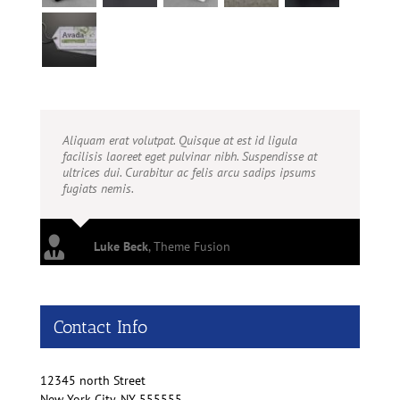
Aliquam erat volutpat. Quisque at est id ligula
facilisis laoreet eget pulvinar nibh. Suspendisse at
ultrices dui. Curabitur ac felis arcu sadips ipsums
fugiats nemis.
Luke Beck
,
Theme Fusion
Contact Info
12345 north Street
New York City, NY 555555