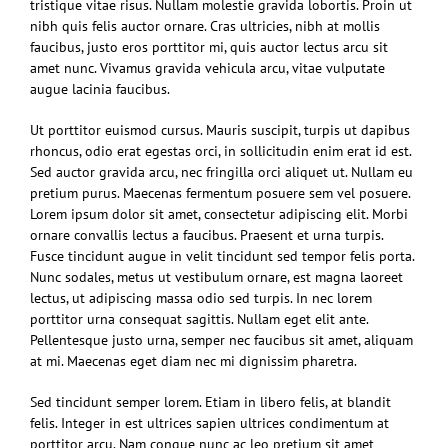
tristique vitae risus. Nullam molestie gravida lobortis. Proin ut
nibh quis felis auctor ornare. Cras ultricies, nibh at mollis
faucibus, justo eros porttitor mi, quis auctor lectus arcu sit
amet nunc. Vivamus gravida vehicula arcu, vitae vulputate
augue lacinia faucibus.
Ut porttitor euismod cursus. Mauris suscipit, turpis ut dapibus
rhoncus, odio erat egestas orci, in sollicitudin enim erat id est.
Sed auctor gravida arcu, nec fringilla orci aliquet ut. Nullam eu
pretium purus. Maecenas fermentum posuere sem vel posuere.
Lorem ipsum dolor sit amet, consectetur adipiscing elit. Morbi
ornare convallis lectus a faucibus. Praesent et urna turpis.
Fusce tincidunt augue in velit tincidunt sed tempor felis porta.
Nunc sodales, metus ut vestibulum ornare, est magna laoreet
lectus, ut adipiscing massa odio sed turpis. In nec lorem
porttitor urna consequat sagittis. Nullam eget elit ante.
Pellentesque justo urna, semper nec faucibus sit amet, aliquam
at mi. Maecenas eget diam nec mi dignissim pharetra.
Sed tincidunt semper lorem. Etiam in libero felis, at blandit
felis. Integer in est ultrices sapien ultrices condimentum at
porttitor arcu. Nam congue nunc ac leo pretium sit amet