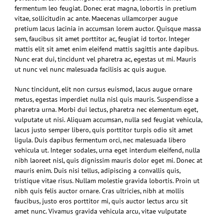
fermentum leo feugiat. Donec erat magna, lobortis in pretium
vitae, sollicitudin ac ante. Maecenas ullamcorper augue
pretium lacus lacinia in accumsan lorem auctor. Quisque massa
sem, faucibus sit amet porttitor ac, feugiat id tortor. Integer
mattis elit sit amet enim eleifend mattis sagittis ante dapibus.
Nunc erat dui, tincidunt vel pharetra ac, egestas ut mi. Mauris
ut nunc vel nunc malesuada facilisis ac quis augue.
Nunc tincidunt, elit non cursus euismod, lacus augue ornare
metus, egestas imperdiet nulla nisl quis mauris. Suspendisse a
pharetra urna. Morbi dui lectus, pharetra nec elementum eget,
vulputate ut nisi. Aliquam accumsan, nulla sed feugiat vehicula,
lacus justo semper libero, quis porttitor turpis odio sit amet
ligula. Duis dapibus fermentum orci, nec malesuada libero
vehicula ut. Integer sodales, urna eget interdum eleifend, nulla
nibh laoreet nisl, quis dignissim mauris dolor eget mi. Donec at
mauris enim. Duis nisi tellus, adipiscing a convallis quis,
tristique vitae risus. Nullam molestie gravida lobortis. Proin ut
nibh quis felis auctor ornare. Cras ultricies, nibh at mollis
faucibus, justo eros porttitor mi, quis auctor lectus arcu sit
amet nunc. Vivamus gravida vehicula arcu, vitae vulputate