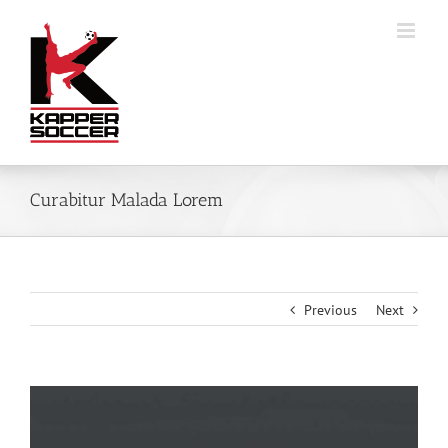
Skip
to
content
Curabitur Malada Lorem
Previous
Next
View
Larger
Image