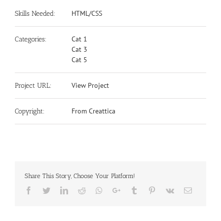
HTML/CSS
Skills Needed:
Cat 1
Categories:
Cat 3
Cat 5
View Project
Project URL:
From Creattica
Copyright:
Share This Story, Choose Your Platform!
Facebook
Twitter
LinkedIn
Reddit
Whatsapp
Google+
Tumblr
Pinterest
Vk
Email