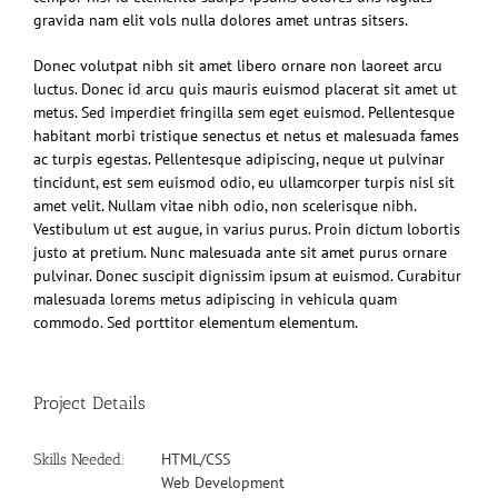
gravida nam elit vols nulla dolores amet untras sitsers.
Donec volutpat nibh sit amet libero ornare non laoreet arcu
luctus. Donec id arcu quis mauris euismod placerat sit amet ut
metus. Sed imperdiet fringilla sem eget euismod. Pellentesque
habitant morbi tristique senectus et netus et malesuada fames
ac turpis egestas. Pellentesque adipiscing, neque ut pulvinar
tincidunt, est sem euismod odio, eu ullamcorper turpis nisl sit
amet velit. Nullam vitae nibh odio, non scelerisque nibh.
Vestibulum ut est augue, in varius purus. Proin dictum lobortis
justo at pretium. Nunc malesuada ante sit amet purus ornare
pulvinar. Donec suscipit dignissim ipsum at euismod. Curabitur
malesuada lorems metus adipiscing in vehicula quam
commodo. Sed porttitor elementum elementum.
Project Details
HTML/CSS
Skills Needed:
Web Development