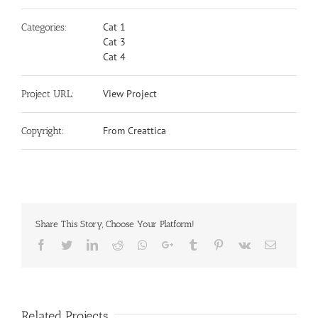
Cat 1
Categories:
Cat 3
Cat 4
View Project
Project URL:
From Creattica
Copyright:
Share This Story, Choose Your Platform!
Facebook
Twitter
LinkedIn
Reddit
Whatsapp
Google+
Tumblr
Pinterest
Vk
Email
Related Projects