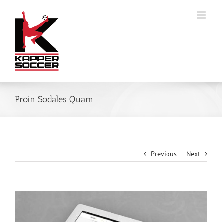
Skip
to
content
Proin Sodales Quam
Previous
Next
View
Larger
Image